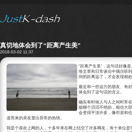
真切地体会到了“距离产生美”
2018-03-02 11:37
“距离产生美”，这句话好像
络文章和日常谈论中偶尔听
间的距离远了，才会发现相
最近和一些远方的朋友、有
体会到了这句话的含义。
确实有时候人与人之间时常
能聊个滔滔不绝的，相信大
会变得平淡许多，像邻居和
道而来的亲友显出异常的热情。
我是个喜欢上网的人，十多年来在网上结交了许多网友，有十来位是