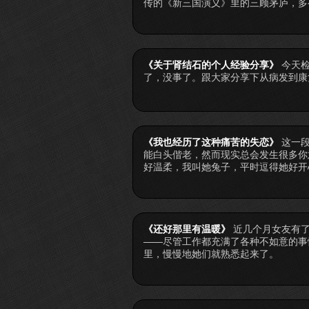
传的《新三国演义》里的三顾茅庐，多
《关于肾结石的个人经验分享》
今天
了，没事了。跟大家分享下从病发到康
《我也经历了这种痛苦的失恋》
这一
能白头偕老，然而现实总会发生很多你
好温柔，我叫她兔子，平时逗得她好开
《还好那里有温暖》
近几个月女友有
——尽管工作都充满了各种不如意的事
里，慢慢地她们就熟悉起来了。