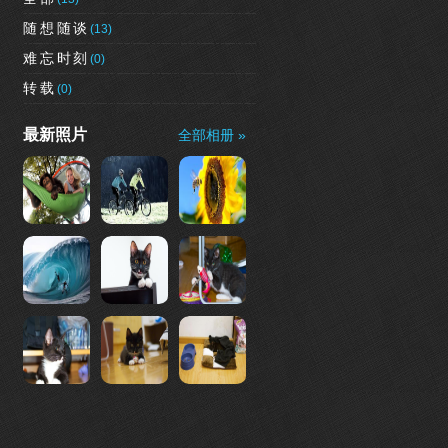
随想随谈
(13)
难忘时刻
(0)
转载
(0)
最新照片
全部相册 »