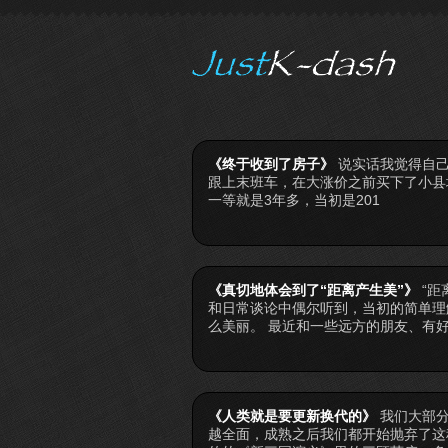
《终于收到了房子》
说实话我觉得自己
跟上末班车，在大涨价之前买下了小县
一等就是3年多，当初是201
《真切地体会到了“距离产生美”》
“
和日常谈论中偶尔听到，当初的简单理
么美丽。 最近和一些远方的朋友、有
《人类就是要更新换代的》
我们大部
越全面，成熟之后我们都开始抛弃了这