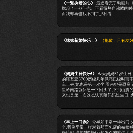
《一颗执着的心》
最近看完了动画片
燃起了一些斗志。正看得热血沸腾的时
而我却再也找不到了那种看
《妹妹新婚快乐！》
（抱歉，只有友好
《妈妈生日快乐!》
今天妈妈51岁生日,
的诺基亚5700历经几年风霜已经时而不
车上去,她也是第一次坐,看来她是恐高
星岭南路就休息一下回头了,下到山脚的
来也是第一次这么认真陪妈妈过生日,以
《早上一口误》
今早如平常一样出门,买
个,我像平常一样对着那面包店的姑娘喊
备给她,谁知她刚好不知怎么的就伸了2块