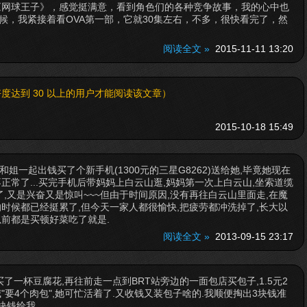
《网球王子》，感觉挺满意，看到角色们的各种竞争故事，我的心中也
候，我紧接着看OVA第一部，它就30集左右，不多，很快看完了，然
阅读全文 »
2015-11-11 13:20
度达到 30 以上的用户才能阅读该文章）
2015-10-18 15:49
和姐一起出钱买了个新手机(1300元的三星G8262)送给她,毕竟她现在
正常了...买完手机后带妈妈上白云山逛,妈妈第一次上白云山,坐索道缆
了,又是兴奋又是惊叫~~~但由于时间原因,没有再往白云山里面走,在魔
时候都已经挺累了,但今天一家人都很愉快,把疲劳都冲洗掉了,长大以
前都是买顿好菜吃了就是.
阅读全文 »
2013-09-15 23:17
了一杯豆腐花,再往前走一点到BRT站旁边的一面包店买包子,1.5元2
"要4个肉包",她可忙活着了.又收钱又装包子啥的.我顺便掏出3块钱准
钱给我...