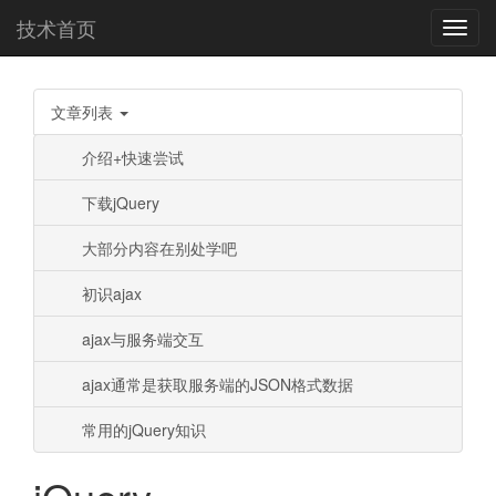
技术首页
Toggl
navig
文章列表
介绍+快速尝试
下载jQuery
大部分内容在别处学吧
初识ajax
ajax与服务端交互
ajax通常是获取服务端的JSON格式数据
常用的jQuery知识