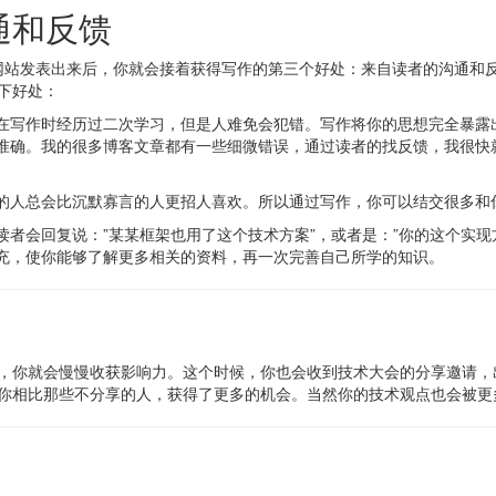
通和反馈
oQ网站发表出来后，你就会接着获得写作的第三个好处：来自读者的沟通
下好处：
在写作时经历过二次学习，但是人难免会犯错。写作将你的思想完全暴露
准确。我的很多博客文章都有一些细微错误，通过读者的找反馈，我很快
的人总会比沉默寡言的人更招人喜欢。所以通过写作，你可以结交很多和
读者会回复说：”某某框架也用了这个技术方案”，或者是：”你的这个实现
充，使你能够了解更多相关的资料，再一次完善自己所学的知识。
，你就会慢慢收获影响力。这个时候，你也会收到技术大会的分享邀请，
你相比那些不分享的人，获得了更多的机会。当然你的技术观点也会被更