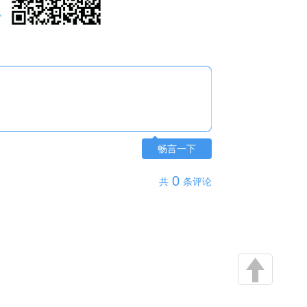
畅言一下
0
共
条评论