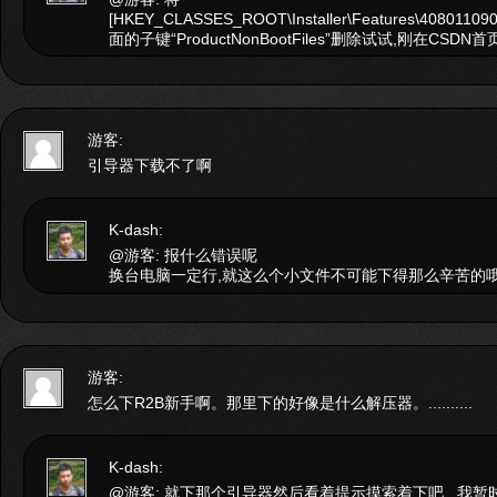
[HKEY_CLASSES_ROOT\Installer\Features\4080110
面的子键“ProductNonBootFiles”删除试试,刚在CS
游客:
引导器下载不了啊
K-dash:
@游客: 报什么错误呢
换台电脑一定行,就这么个小文件不可能下得那么辛苦的
游客:
怎么下R2B新手啊。那里下的好像是什么解压器。..........
K-dash:
@游客: 就下那个引导器然后看着提示摸索着下吧...我